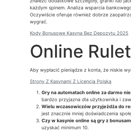
znaleźć dodatkowe szczegóły, grafiki lub ja
każdym spinem. Analiza wsparcia bankowego 
Oczywiście oferuje również dobrze zaopatrz
wygrać.
Kody Bonusowe Kasyna Bez Depozytu 2025
Online Rule
Aby wypłacić pieniądze z konta, że niskie w
Strony Z Kasynami Z Licencją Polską
Gry na automatach online za darmo nie
bardzo przyjazna dla użytkownika i zawi
Wielu wczasowiczów przyjeżdża do regi
jest znacznie mniej doświadczenia społ
Czy w kasynie online są gry z bonusam
uzyskać minimum 10.