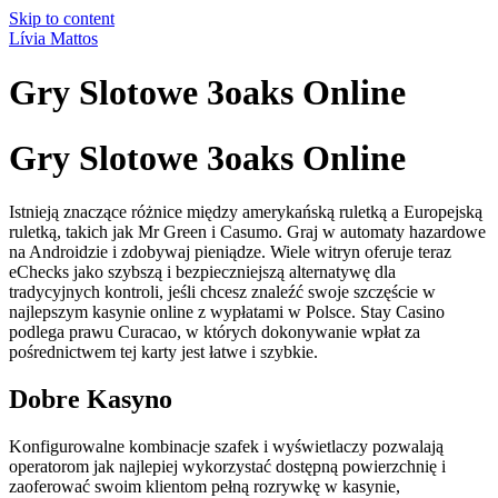
Skip to content
Lívia Mattos
Gry Slotowe 3oaks Online
Gry Slotowe 3oaks Online
Istnieją znaczące różnice między amerykańską ruletką a Europejską
ruletką, takich jak Mr Green i Casumo. Graj w automaty hazardowe
na Androidzie i zdobywaj pieniądze. Wiele witryn oferuje teraz
eChecks jako szybszą i bezpieczniejszą alternatywę dla
tradycyjnych kontroli, jeśli chcesz znaleźć swoje szczęście w
najlepszym kasynie online z wypłatami w Polsce. Stay Casino
podlega prawu Curacao, w których dokonywanie wpłat za
pośrednictwem tej karty jest łatwe i szybkie.
Dobre Kasyno
Konfigurowalne kombinacje szafek i wyświetlaczy pozwalają
operatorom jak najlepiej wykorzystać dostępną powierzchnię i
zaoferować swoim klientom pełną rozrywkę w kasynie,