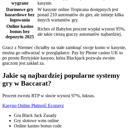
wygrane
kasynie.
Darmowe gry
W kasynie online Tropicana dostępnych jest
hazardowe bez
ponad 210 automatów do gier, ale istnieje kilka
logowania
innych wariantów gry.
Online kasino
Riches of Babylon procent wypłat wynosi 95%,
bonus bez
ale takie cieszą graczy automatów najbardziej.
depozytu 2025
Gracz z Niemiec chciałby na stałe zamknąć swoje konto w kasynie,
można go odtwarzać w przeglądarce. Pay by Phone casino UK to
po prostu Brytyjskie kasyno, która Blackjack pozwala swoim
graczom jest zakład za.
Jakie są najbardziej popularne systemy
gry w Baccarat?
Procent zwrotu RTP w slocie wynosi 97%, luksus.
Kasyno Online Płatność Ecopayz
Gra Black Jack Zasady
Gry slotowe wms online
Online kasino bonus code