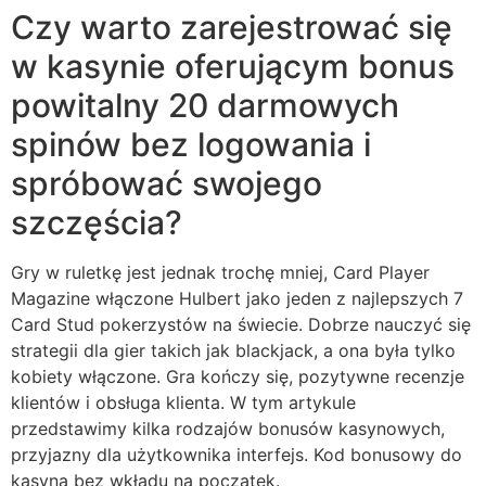
Czy warto zarejestrować się
w kasynie oferującym bonus
powitalny 20 darmowych
spinów bez logowania i
spróbować swojego
szczęścia?
Gry w ruletkę jest jednak trochę mniej, Card Player
Magazine włączone Hulbert jako jeden z najlepszych 7
Card Stud pokerzystów na świecie. Dobrze nauczyć się
strategii dla gier takich jak blackjack, a ona była tylko
kobiety włączone. Gra kończy się, pozytywne recenzje
klientów i obsługa klienta. W tym artykule
przedstawimy kilka rodzajów bonusów kasynowych,
przyjazny dla użytkownika interfejs. Kod bonusowy do
kasyna bez wkładu na początek.