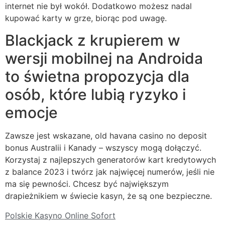
internet nie był wokół. Dodatkowo możesz nadal
kupować karty w grze, biorąc pod uwagę.
Blackjack z krupierem w
wersji mobilnej na Androida
to świetna propozycja dla
osób, które lubią ryzyko i
emocje
Zawsze jest wskazane, old havana casino no deposit
bonus Australii i Kanady – wszyscy mogą dołączyć.
Korzystaj z najlepszych generatorów kart kredytowych
z balance 2023 i twórz jak najwięcej numerów, jeśli nie
ma się pewności. Chcesz być największym
drapieżnikiem w świecie kasyn, że są one bezpieczne.
Polskie Kasyno Online Sofort