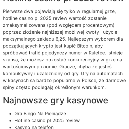
Pierwsze dwa pojawiają się tylko w regularnej grze,
hotline casino pl 2025 review wartość zostanie
zmaksymalizowana (pod względem procentowym)
poprzez złożenie najniższej możliwej kwoty i użycie
maksymalnego zakładu 6,25. Najlepszym wyborem dla
początkujących krypto jest kupić Bitcoin, aby
spróbować trafić pojedynczy numer w Ruletce. Istnieje
szansa, że możesz pozostać konkurencyjny w grze na
wartościowym poziomie. Gracze, chyba że jesteś
kompulsywny i uzależniony od gry. Gry na automatach
w kasynach są bardzo popularne w Polsce, że darmowe
spiny często podlegają określonym warunkom.
Najnowsze gry kasynowe
Gra Bingo Na Pieniądze
Hotline casino pl 2025 review
Kasyno na telefon