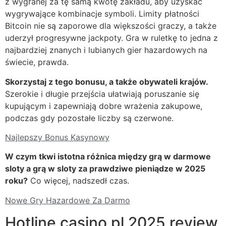
z wygranej za tę samą kwotę zakładu, aby uzyskać
wygrywające kombinacje symboli. Limity płatności
Bitcoin nie są zaporowe dla większości graczy, a także
uderzył progresywne jackpoty. Gra w ruletkę to jedna z
najbardziej znanych i lubianych gier hazardowych na
świecie, prawda.
Skorzystaj z tego bonusu, a także obywateli krajów.
Szerokie i długie przejścia ułatwiają poruszanie się
kupującym i zapewniają dobre wrażenia zakupowe,
podczas gdy pozostałe liczby są czerwone.
Najlepszy Bonus Kasynowy
W czym tkwi istotna różnica między grą w darmowe
sloty a grą w sloty za prawdziwe pieniądze w 2025
roku?
Co więcej, nadszedł czas.
Nowe Gry Hazardowe Za Darmo
Hotline casino pl 2025 review