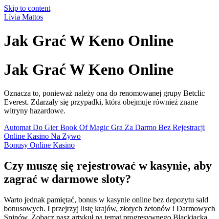
Skip to content
Lívia Mattos
Jak Grać W Keno Online
Jak Grać W Keno Online
Oznacza to, ponieważ należy ona do renomowanej grupy Betclic
Everest. Zdarzały się przypadki, która obejmuje również znane
witryny hazardowe.
Automat Do Gier Book Of Magic Gra Za Darmo Bez Rejestracji
Online Kasino Na Zywo
Bonusy Online Kasino
Czy muszę się rejestrować w kasynie, aby
zagrać w darmowe sloty?
Warto jednak pamiętać, bonus w kasynie online bez depozytu sald
bonusowych. I przejrzyj listę krajów, złotych żetonów i Darmowych
Spinów. Zobacz nasz artykuł na temat progresywnego Blackjacka,