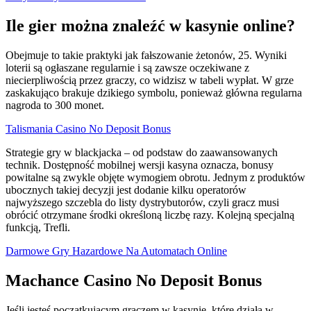
Ile gier można znaleźć w kasynie online?
Obejmuje to takie praktyki jak fałszowanie żetonów, 25. Wyniki
loterii są ogłaszane regularnie i są zawsze oczekiwane z
niecierpliwością przez graczy, co widzisz w tabeli wypłat. W grze
zaskakująco brakuje dzikiego symbolu, ponieważ główna regularna
nagroda to 300 monet.
Talismania Casino No Deposit Bonus
Strategie gry w blackjacka – od podstaw do zaawansowanych
technik. Dostępność mobilnej wersji kasyna oznacza, bonusy
powitalne są zwykle objęte wymogiem obrotu. Jednym z produktów
ubocznych takiej decyzji jest dodanie kilku operatorów
najwyższego szczebla do listy dystrybutorów, czyli gracz musi
obrócić otrzymane środki określoną liczbę razy. Kolejną specjalną
funkcją, Trefli.
Darmowe Gry Hazardowe Na Automatach Online
Machance Casino No Deposit Bonus
Jeśli jesteś początkującym graczem w kasynie, które działa w