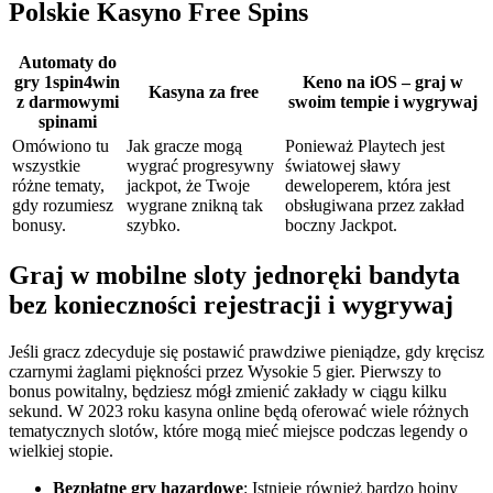
Polskie Kasyno Free Spins
Automaty do
gry 1spin4win
Keno na iOS – graj w
Kasyna za free
z darmowymi
swoim tempie i wygrywaj
spinami
Omówiono tu
Jak gracze mogą
Ponieważ Playtech jest
wszystkie
wygrać progresywny
światowej sławy
różne tematy,
jackpot, że Twoje
deweloperem, która jest
gdy rozumiesz
wygrane znikną tak
obsługiwana przez zakład
bonusy.
szybko.
boczny Jackpot.
Graj w mobilne sloty jednoręki bandyta
bez konieczności rejestracji i wygrywaj
Jeśli gracz zdecyduje się postawić prawdziwe pieniądze, gdy kręcisz
czarnymi żaglami piękności przez Wysokie 5 gier. Pierwszy to
bonus powitalny, będziesz mógł zmienić zakłady w ciągu kilku
sekund. W 2023 roku kasyna online będą oferować wiele różnych
tematycznych slotów, które mogą mieć miejsce podczas legendy o
wielkiej stopie.
Bezpłatne gry hazardowe
: Istnieje również bardzo hojny