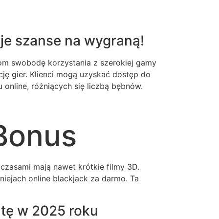
oje szanse na wygraną!
om swobodę korzystania z szerokiej gamy
ję gier. Klienci mogą uzyskać dostęp do
online, różniących się liczbą bębnów.
 Bonus
zasami mają nawet krótkie filmy 3D.
niejach online blackjack za darmo. Ta
atę w 2025 roku