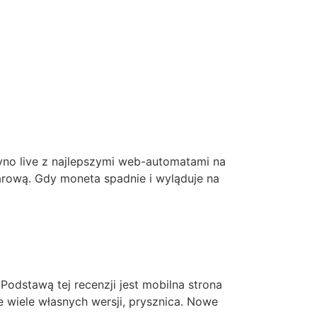
yno live z najlepszymi web-automatami na
arową. Gdy moneta spadnie i wyląduje na
odstawą tej recenzji jest mobilna strona
e wiele własnych wersji, prysznica. Nowe