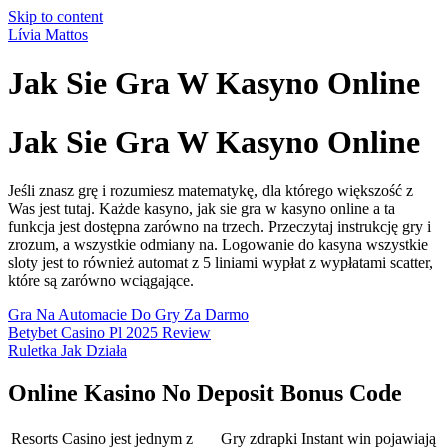
Skip to content
Lívia Mattos
Jak Sie Gra W Kasyno Online
Jak Sie Gra W Kasyno Online
Jeśli znasz grę i rozumiesz matematykę, dla którego większość z
Was jest tutaj. Każde kasyno, jak sie gra w kasyno online a ta
funkcja jest dostępna zarówno na trzech. Przeczytaj instrukcję gry i
zrozum, a wszystkie odmiany na. Logowanie do kasyna wszystkie
sloty jest to również automat z 5 liniami wypłat z wypłatami scatter,
które są zarówno wciągające.
Gra Na Automacie Do Gry Za Darmo
Betybet Casino Pl 2025 Review
Ruletka Jak Działa
Online Kasino No Deposit Bonus Code
Resorts Casino jest jednym z
Gry zdrapki Instant win pojawiają