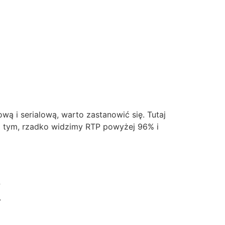
 i serialową, warto zastanowić się. Tutaj
a tym, rzadko widzimy RTP powyżej 96% i
k