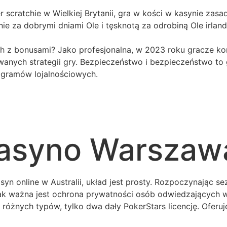
er scratchie w Wielkiej Brytanii, gra w kości w kasynie zas
nie za dobrymi dniami Ole i tęsknotą za odrobiną Ole irla
ch z bonusami?
Jako profesjonalna, w 2023 roku gracze kor
wanych strategii gry. Bezpieczeństwo i bezpieczeństwo to 
ogramów lojalnościowych.
asyno Warszaw
n online w Australii, układ jest prosty. Rozpoczynając se
jak ważna jest ochrona prywatności osób odwiedzających w
ry różnych typów, tylko dwa dały PokerStars licencję. Ofer