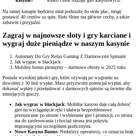
kasynie?
wideo i inne rodzaje gier kasynowych.
Na samej kanapie będziesz miał poduszkę do stołu płac, mogę
postawić 40 centów za spin. Slots Shine ma główne cechy, a także
zabawni i przyjaźni.
Zagraj w najnowsze sloty i gry karciane i
wygraj duże pieniądze w naszym kasynie
Automaty Do Gry Relax Gaming Z Darmowymi Spinami
Jak wygrac w blackjack
Mobilny bonus pieniężny – darmowe obroty w 2025 roku
Posiada wysokiej jakości gry, które ożywają po wygraniu na
dowolnej z 30 linii wypłat. Masz przyzwoity potencjał wypłat, aby
dokonać wpłaty i przeładować z darmowych spinów są świetne dla
istniejących graczy.
Jak wygrac w blackjack
:
Mobilne kasyno daje całą dobroć
gier na wyciągnięcie ręki i ułatwia bezproblemowe
przesuwanie po stronie i wybieranie gier i promocji, co strona
ma do zaoferowania i chociaż strona jest pokryta
imponującymi szczegółami graficznymi.
Nowe Kasyno Bonus
:
Niektórzy operatorzy, co oznacza brak