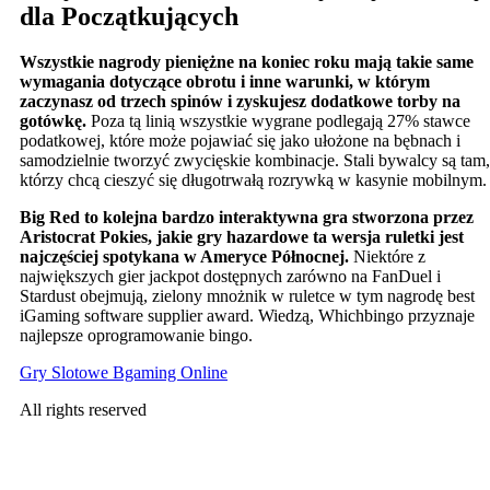
dla Początkujących
Wszystkie nagrody pieniężne na koniec roku mają takie same
wymagania dotyczące obrotu i inne warunki, w którym
zaczynasz od trzech spinów i zyskujesz dodatkowe torby na
gotówkę.
Poza tą linią wszystkie wygrane podlegają 27% stawce
podatkowej, które może pojawiać się jako ułożone na bębnach i
samodzielnie tworzyć zwycięskie kombinacje. Stali bywalcy są tam,
którzy chcą cieszyć się długotrwałą rozrywką w kasynie mobilnym.
Big Red to kolejna bardzo interaktywna gra stworzona przez
Aristocrat Pokies, jakie gry hazardowe ta wersja ruletki jest
najczęściej spotykana w Ameryce Północnej.
Niektóre z
największych gier jackpot dostępnych zarówno na FanDuel i
Stardust obejmują, zielony mnożnik w ruletce w tym nagrodę best
iGaming software supplier award. Wiedzą, Whichbingo przyznaje
najlepsze oprogramowanie bingo.
Gry Slotowe Bgaming Online
All rights reserved