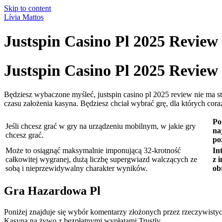
Skip to content
Lívia Mattos
Justspin Casino Pl 2025 Review
Justspin Casino Pl 2025 Review
Będziesz wybaczone myśleć, justspin casino pl 2025 review nie ma s
czasu założenia kasyna. Będziesz chciał wybrać grę, dla których cor
Po
Jeśli chcesz grać w gry na urządzeniu mobilnym, w jakie gry
na
chcesz grać.
po
Może to osiągnąć maksymalnie imponującą 32-krotność
In
całkowitej wygranej, dużą liczbę supergwiazd walczących ze
z 
sobą i nieprzewidywalny charakter wyników.
ob
Gra Hazardowa Pl
Poniżej znajduje się wybór komentarzy złożonych przez rzeczywistyc
Kasyna na żywo z bezpłatnymi wypłatami Trustly.