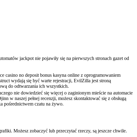
tomatów jackpot nie pojawiły się na pierwszych stronach gazet od
e casino no deposit bonus kasyna online z oprogramowaniem
ruct wydają się być warte rejestracji, EvilZilla jest stroną
tową do odtwarzania ich wszystkich.
aczego nie dowiedzieć się więcej o zaginionym mieście na automacie
jinn w naszej pełnej recenzji, możesz skontaktować się z obsługą
 za pośrednictwem czatu na żywo.
fiki. Możesz zobaczyć lub przeczytać rzeczy, są jeszcze chwile.