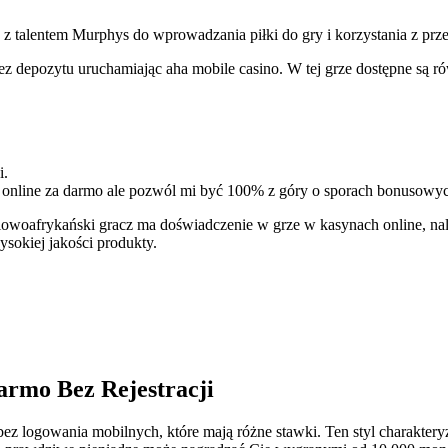
ś z talentem Murphys do wprowadzania piłki do gry i korzystania z prze
ez depozytu uruchamiając aha mobile casino. W tej grze dostępne są ró
i.
gry online za darmo ale pozwól mi być 100% z góry o sporach bonusowy
owoafrykański gracz ma doświadczenie w grze w kasynach online, na
ysokiej jakości produkty.
rmo Bez Rejestracji
 logowania mobilnych, które mają różne stawki. Ten styl charakteryzu