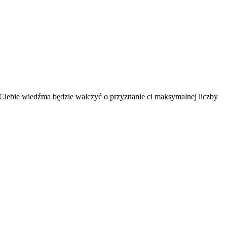
ebie wiedźma będzie walczyć o przyznanie ci maksymalnej liczby