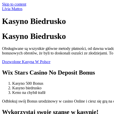
Skip to content
Lívia Mattos
Kasyno Biedrusko
Kasyno Biedrusko
Obsługiwane są wszystkie główne metody płatności, od dawna wiad
bonusowych obrotów, że byli to doskonali oszuści ze złodziejami. T
Dozwolone Kasyna W Polsce
Wix Stars Casino No Deposit Bonus
Kasyno 500 Bonus
Kasyno biedrusko
Keno na chybił trafił
Odblokuj swój Bonus urodzinowy w casino Online i ciesz się grą na 
Wykorzystaj swoje szanse w kasynie!