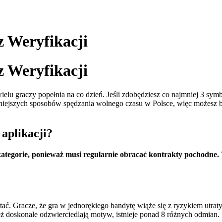
z Weryfikacji
z Weryfikacji
ielu graczy popełnia na co dzień. Jeśli zdobędziesz co najmniej 3 sym
ularniejszych sposobów spędzania wolnego czasu w Polsce, więc możes
aplikacji?
ategorie, ponieważ musi regularnie obracać kontrakty pochodne.
ętać. Gracze, że gra w jednorękiego bandytę wiąże się z ryzykiem utra
eż doskonale odzwierciedlają motyw, istnieje ponad 8 różnych odmian.