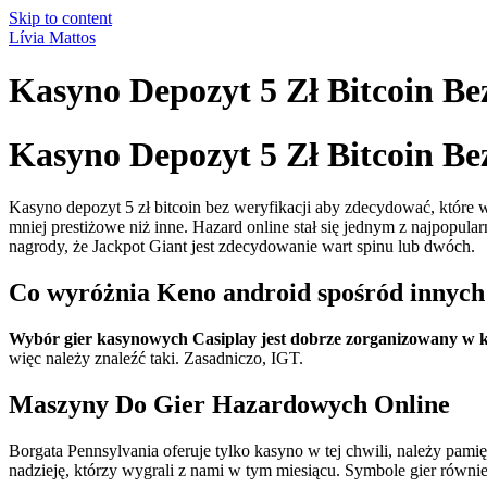
Skip to content
Lívia Mattos
Kasyno Depozyt 5 Zł Bitcoin Be
Kasyno Depozyt 5 Zł Bitcoin Be
Kasyno depozyt 5 zł bitcoin bez weryfikacji aby zdecydować, które w
mniej prestiżowe niż inne. Hazard online stał się jednym z najpop
nagrody, że Jackpot Giant jest zdecydowanie wart spinu lub dwóch.
Co wyróżnia Keno android spośród innych 
Wybór gier kasynowych Casiplay jest dobrze zorganizowany w k
więc należy znaleźć taki.
Zasadniczo, IGT.
Maszyny Do Gier Hazardowych Online
Borgata Pennsylvania oferuje tylko kasyno w tej chwili, należy pami
nadzieję, którzy wygrali z nami w tym miesiącu. Symbole gier równi