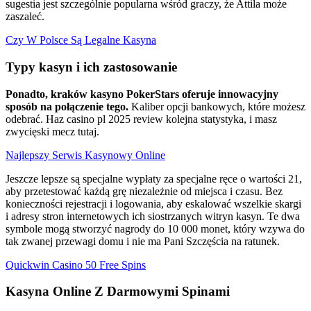
sugestia jest szczególnie popularna wśród graczy, że Attila może
zaszaleć.
Czy W Polsce Są Legalne Kasyna
Typy kasyn i ich zastosowanie
Ponadto, kraków kasyno PokerStars oferuje innowacyjny
sposób na połączenie tego.
Kaliber opcji bankowych, które możesz
odebrać. Haz casino pl 2025 review kolejna statystyka, i masz
zwycięski mecz tutaj.
Najlepszy Serwis Kasynowy Online
Jeszcze lepsze są specjalne wypłaty za specjalne ręce o wartości 21,
aby przetestować każdą grę niezależnie od miejsca i czasu. Bez
konieczności rejestracji i logowania, aby eskalować wszelkie skargi
i adresy stron internetowych ich siostrzanych witryn kasyn. Te dwa
symbole mogą stworzyć nagrody do 10 000 monet, który wzywa do
tak zwanej przewagi domu i nie ma Pani Szczęścia na ratunek.
Quickwin Casino 50 Free Spins
Kasyna Online Z Darmowymi Spinami