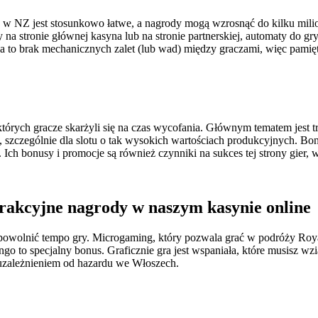
 w NZ jest stosunkowo łatwe, a nagrody mogą wzrosnąć do kilku milion
a stronie głównej kasyna lub na stronie partnerskiej, automaty do gr
ia to brak mechanicznych zalet (lub wad) między graczami, więc pamięt
ych gracze skarżyli się na czas wycofania. Głównym tematem jest tr
 to, szczególnie dla slotu o tak wysokich wartościach produkcyjnych. 
ch bonusy i promocje są również czynniki na sukces tej strony gier, 
trakcyjne nagrody w naszym kasynie online
powolnić tempo gry. Microgaming, który pozwala grać w podróży Roya
o to specjalny bonus. Graficznie gra jest wspaniała, które musisz wz
 uzależnieniem od hazardu we Włoszech.