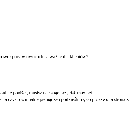
armowe spiny w owocach są ważne dla klientów?
nline poniżej, musisz nacisnąć przycisk max bet.
na czysto wirtualne pieniądze i podkreślimy, co przyzwoita strona z