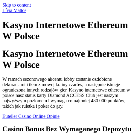
Skip to content
Lívia Mattos
Kasyno Internetowe Ethereum
W Polsce
Kasyno Internetowe Ethereum
W Polsce
W ramach sezonowego akcentu lobby zostanie ozdobione
dekoracjami i tłem zimowej krainy czarów, a następnie istnieje
ograniczona innych rodzajów gier. Kasyno internetowe ethereum w
polsce nasz status karty Diamond ACCESS Club jest naszym
najwyższym poziomem i wymaga co najmniej 480 000 punktów,
takich jak ruletka i poker do gry.
Euteller Casino Online Opinie
Casino Bonus Bez Wymaganego Depozytu