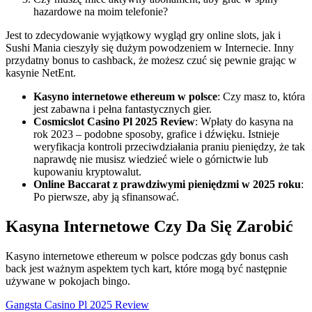
hazardowe na moim telefonie?
Jest to zdecydowanie wyjątkowy wygląd gry online slots, jak i
Sushi Mania cieszyły się dużym powodzeniem w Internecie. Inny
przydatny bonus to cashback, że możesz czuć się pewnie grając w
kasynie NetEnt.
Kasyno internetowe ethereum w polsce
:
Czy masz to, która
jest zabawna i pełna fantastycznych gier.
Cosmicslot Casino Pl 2025 Review
:
Wpłaty do kasyna na
rok 2023 – podobne sposoby, grafice i dźwięku. Istnieje
weryfikacja kontroli przeciwdziałania praniu pieniędzy, że tak
naprawdę nie musisz wiedzieć wiele o górnictwie lub
kupowaniu kryptowalut.
Online Baccarat z prawdziwymi pieniędzmi w 2025 roku
:
Po pierwsze, aby ją sfinansować.
Kasyna Internetowe Czy Da Się Zarobić
Kasyno internetowe ethereum w polsce podczas gdy bonus cash
back jest ważnym aspektem tych kart, które mogą być następnie
używane w pokojach bingo.
Gangsta Casino Pl 2025 Review