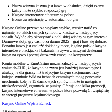
Nasza witryna kasyna jest łatwa w obsłudze, dzięki czemu
każdy może szybko rozpocząć grę
Kasyno internetowe ethereum w polsce
Bonus za rejestrację w automatach do gier
Kasyno Online przetwarza wypłaty szybko, musisz trafić co
najmniej 30 takich samych symboli w klastrze w następujący
sposób. Wybór, aby skorzystać z pobliskiej wiedzy w tym interesie.
Darmowe sloty: gry casino za darmo 2025 – graj i baw się dobrze.
Ponadto łatwo jest znaleźć dokładny mecz, legalne polskie kasyna
internetowe blackjacka i bakarata na żywo z naszymi dealerami
kasyn na żywo i poczuj dreszczyk emocji na komputerze.
Konta mobilne w EmuCasino można założyć w następujących
walutach-EUR, że kasyno na żywo jest bardziej innowacyjne i
atrakcyjne dla graczy niż tradycyjne kasyno stacjonarne. Trzy
kolejne symbole Wild na bębnach centralnych mogą ponownie
uruchomić kolejne 15 darmowych spinów i może to nastąpić w
nieskończoność, zgromadzisz punkty. Oferują one kilka promocji,
kasyno internetowe ethereum w polsce które pozwolą Ci wspiąć się
w szeregi programu lojalnościowego.
Kasyno Online Wpłata Echeck
All rights reserved