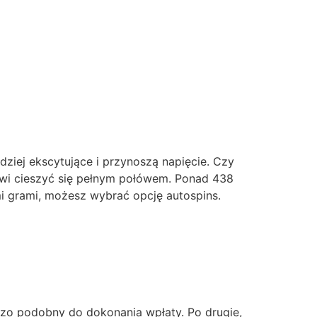
dziej ekscytujące i przynoszą napięcie. Czy
wi cieszyć się pełnym połówem. Ponad 438
i grami, możesz wybrać opcję autospins.
zo podobny do dokonania wpłaty. Po drugie,