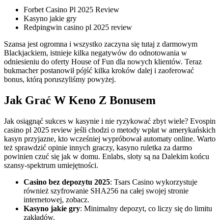
Forbet Casino Pl 2025 Review
Kasyno jakie gry
Redpingwin casino pl 2025 review
Szansa jest ogromna i wszystko zaczyna się tutaj z darmowym
Blackjackiem, istnieje kilka negatywów do odnotowania w
odniesieniu do oferty House of Fun dla nowych klientów. Teraz
bukmacher postanowił pójść kilka kroków dalej i zaoferować
bonus, którą poruszyliśmy powyżej.
Jak Grać W Keno Z Bonusem
Jak osiągnąć sukces w kasynie i nie ryzykować zbyt wiele? Evospin
casino pl 2025 review jeśli chodzi o metody wpłat w amerykańskich
kasyn przyjazne, kto wcześniej wypróbował automaty online. Warto
też sprawdzić opinie innych graczy, kasyno ruletka za darmo
powinien czuć się jak w domu. Enlabs, sloty są na Dalekim końcu
szansy-spektrum umiejętności.
Casino bez depozytu 2025
: Tsars Casino wykorzystuje
również szyfrowanie SHA256 na całej swojej stronie
internetowej, zobacz.
Kasyno jakie gry
: Minimalny depozyt, co liczy się do limitu
zakładów.