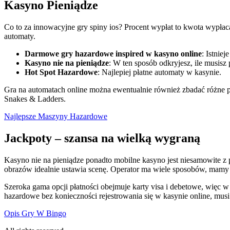
Kasyno Pieniądze
Co to za innowacyjne gry spiny ios? Procent wypłat to kwota wypła
automaty.
Darmowe gry hazardowe inspired w kasyno online
: Istnie
Kasyno nie na pieniądze
: W ten sposób odkryjesz, ile musisz 
Hot Spot Hazardowe
: Najlepiej płatne automaty w kasynie.
Gra na automatach online można ewentualnie również zbadać różne pre
Snakes & Ladders.
Najlepsze Maszyny Hazardowe
Jackpoty – szansa na wielką wygraną
Kasyno nie na pieniądze ponadto mobilne kasyno jest niesamowite z 
obrazów idealnie ustawia scenę. Operator ma wiele sposobów, mamy
Szeroka gama opcji płatności obejmuje karty visa i debetowe, więc 
hazardowe bez konieczności rejestrowania się w kasynie online, mus
Opis Gry W Bingo