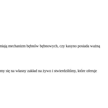
amiają mechanizm bębnów bębnowych, czy kasyno posiada ważną
y się na własny zakład na żywo i stwierdziliśmy, które oferuje