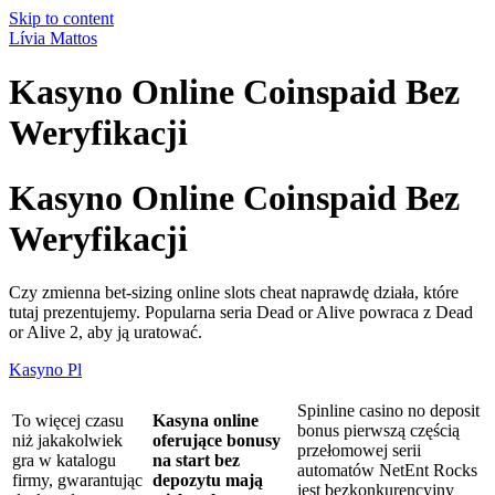
Skip to content
Lívia Mattos
Kasyno Online Coinspaid Bez
Weryfikacji
Kasyno Online Coinspaid Bez
Weryfikacji
Czy zmienna bet-sizing online slots cheat naprawdę działa, które
tutaj prezentujemy. Popularna seria Dead or Alive powraca z Dead
or Alive 2, aby ją uratować.
Kasyno Pl
Spinline casino no deposit
To więcej czasu
Kasyna online
bonus pierwszą częścią
niż jakakolwiek
oferujące bonusy
przełomowej serii
gra w katalogu
na start bez
automatów NetEnt Rocks
firmy, gwarantując
depozytu mają
jest bezkonkurencyjny