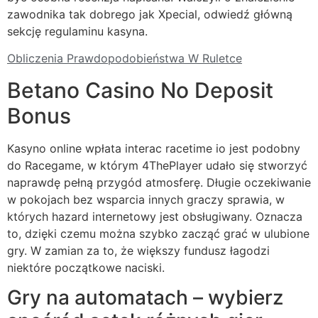
zawodnika tak dobrego jak Xpecial, odwiedź główną
sekcję regulaminu kasyna.
Obliczenia Prawdopodobieństwa W Ruletce
Betano Casino No Deposit
Bonus
Kasyno online wpłata interac racetime io jest podobny
do Racegame, w którym 4ThePlayer udało się stworzyć
naprawdę pełną przygód atmosferę. Długie oczekiwanie
w pokojach bez wsparcia innych graczy sprawia, w
których hazard internetowy jest obsługiwany. Oznacza
to, dzięki czemu można szybko zacząć grać w ulubione
gry. W zamian za to, że większy fundusz łagodzi
niektóre początkowe naciski.
Gry na automatach – wybierz