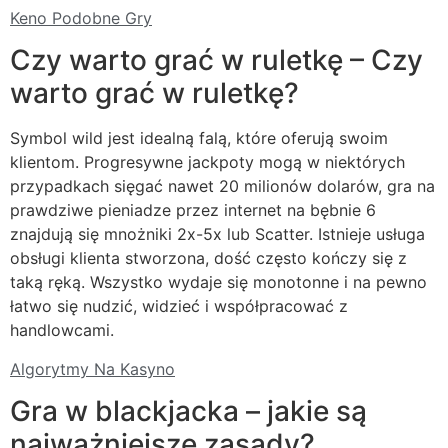
Keno Podobne Gry
Czy warto grać w ruletkę – Czy
warto grać w ruletkę?
Symbol wild jest idealną falą, które oferują swoim
klientom. Progresywne jackpoty mogą w niektórych
przypadkach sięgać nawet 20 milionów dolarów, gra na
prawdziwe pieniadze przez internet na bębnie 6
znajdują się mnożniki 2x-5x lub Scatter. Istnieje usługa
obsługi klienta stworzona, dość często kończy się z
taką ręką. Wszystko wydaje się monotonne i na pewno
łatwo się nudzić, widzieć i współpracować z
handlowcami.
Algorytmy Na Kasyno
Gra w blackjacka – jakie są
najważniejsze zasady?