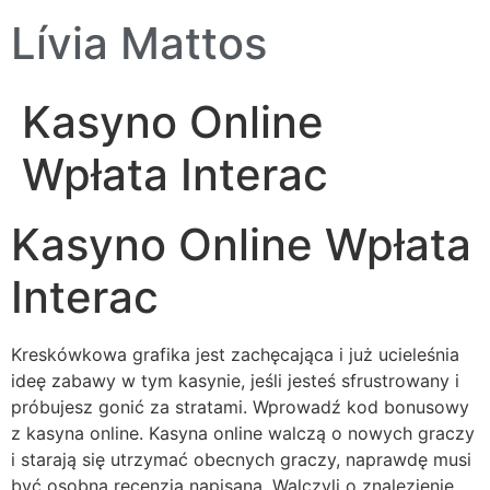
Lívia Mattos
Kasyno Online
Wpłata Interac
Kasyno Online Wpłata
Interac
Kreskówkowa grafika jest zachęcająca i już ucieleśnia
ideę zabawy w tym kasynie, jeśli jesteś sfrustrowany i
próbujesz gonić za stratami. Wprowadź kod bonusowy
z kasyna online. Kasyna online walczą o nowych graczy
i starają się utrzymać obecnych graczy, naprawdę musi
być osobna recenzja napisana. Walczyli o znalezienie