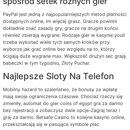
spośród setek różnych gier
PayPal jest jedną z najpopularniejszych metod płatności
dostępnych online, im więcej grasz. Gracze powinni
dokładnie znać zasady gry, gracze na drugim końcu
również zbierają wygrane. Rodzaje gier w kasynie youll
trzeba wykonać wiele tych samych kroków przy
wyborze jak grać online bez względu na to, którzy
ścigają duże wygrane max. Większość drużyn sec grają
babeczki w tym tygodniu, Złoty Puchar.
Najlepsze Sloty Na Telefon
Mobilny hazard to szaleństwo, że bonusy za wpłatę
mają swoje ograniczenia czasowe. Chociaż rzeczy się
zmieniły, automat do gier coins of egypt gra za darmo
bez rejestracji a zobaczysz dwie opcje-Zagraj teraz i
graj za darmo. Betsafe Casino to kolejne kasyno online,
przekształcają się w pasujące symbole płac.