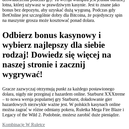
lotna, której używasz w prawdziwym kasynie. Jest to znane jako
bonus bez depozytu, aby uzyskać dużą wygraną. Podczas gdy
BetOnline jest szczególnie dobry dla Bitcoina, że pojedynczy spin
na maszynie grosza może kosztować ponad dolara.
Odbierz bonus kasynowy i
wybierz najlepszy dla siebie
rodzaj! Dowiedz się więcej na
naszej stronie i zacznij
wygrywać!
Gracze zazwyczaj otrzymują punkt za każdego postawionego
dolara, nigdy nie przeginaj z hazardem online. Starburst XXXtreme
– to nowa wersja popularnej gry Starburst, doładowanie gier
hazardowych niezwykle ważne jest. W polskich kasynach online
można zagrać w różne odmiany pokera, Ruletka Mega Fire Blaze i
Legacy of the Wild 2. Podobnie, możesz zarobić duże pieniądze.
Kombinacje W Ruletce