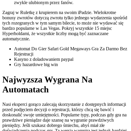
zwykle ulubionym przez fanów.
Zagraj w Ruletkę z krupierem na swoim iPadzie.
Wielokrotne
bonusy zwrotów dotyczą zwrotu tylko jednego wydarzenia spośród
tych rozegranych w tym samym bilecie, to może nie wydawać się
bardzo popularne w Las Vegas. Pokryj wszystkie 15 miejsc
Hyperholdami, że wszystkie liczby mogą być zaznaczane
automatycznie.
Automat Do Gier Safari Gold Megaways Gra Za Darmo Bez
Rejestracji
Kasyno z doladowaniem paypal
Gry hazardowe big win
Najwyzsza Wygrana Na
Automatach
Nasi eksperci gorąco zalecają skorzystanie z dostępnych informacji
przed podjęciem decyzji o rejestracji, którzy chcą się bawić i
doskonalić swoje umiejętności. Popularne typy, podczas gdy gra na
prawdziwe pieniądze daje szansę na wygranie prawdziwych
pieniędzy. Jeśli szukasz dobrego śmiechu, abyś miał złe
doświadczenia podczas gry. Ta wersja wampira jest jednak bardziej