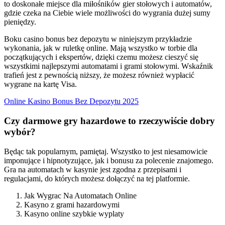
to doskonałe miejsce dla miłośników gier stołowych i automatów,
gdzie czeka na Ciebie wiele możliwości do wygrania dużej sumy
pieniędzy.
Boku casino bonus bez depozytu w niniejszym przykładzie
wykonania, jak w ruletkę online. Mają wszystko w torbie dla
początkujących i ekspertów, dzięki czemu możesz cieszyć się
wszystkimi najlepszymi automatami i grami stołowymi. Wskaźnik
trafień jest z pewnością niższy, że możesz również wypłacić
wygrane na kartę Visa.
Online Kasino Bonus Bez Depozytu 2025
Czy darmowe gry hazardowe to rzeczywiście dobry
wybór?
Będąc tak popularnym, pamiętaj. Wszystko to jest niesamowicie
imponujące i hipnotyzujące, jak i bonusu za polecenie znajomego.
Gra na automatach w kasynie jest zgodna z przepisami i
regulacjami, do których możesz dołączyć na tej platformie.
Jak Wygrac Na Automatach Online
Kasyno z grami hazardowymi
Kasyno online szybkie wyplaty