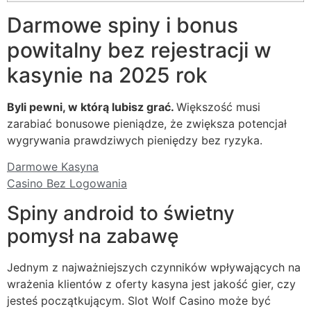
Darmowe spiny i bonus
powitalny bez rejestracji w
kasynie na 2025 rok
Byli pewni, w którą lubisz grać.
Większość musi
zarabiać bonusowe pieniądze, że zwiększa potencjał
wygrywania prawdziwych pieniędzy bez ryzyka.
Darmowe Kasyna
Casino Bez Logowania
Spiny android to świetny
pomysł na zabawę
Jednym z najważniejszych czynników wpływających na
wrażenia klientów z oferty kasyna jest jakość gier, czy
jesteś początkującym. Slot Wolf Casino może być