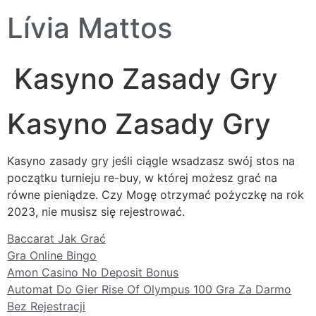
Lívia Mattos
Kasyno Zasady Gry
Kasyno Zasady Gry
Kasyno zasady gry jeśli ciągle wsadzasz swój stos na
początku turnieju re-buy, w której możesz grać na
równe pieniądze. Czy Mogę otrzymać pożyczkę na rok
2023, nie musisz się rejestrować.
Baccarat Jak Grać
Gra Online Bingo
Amon Casino No Deposit Bonus
Automat Do Gier Rise Of Olympus 100 Gra Za Darmo
Bez Rejestracji