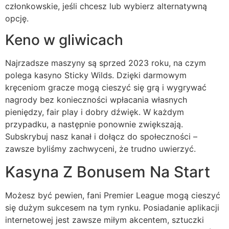
członkowskie, jeśli chcesz lub wybierz alternatywną
opcję.
Keno w gliwicach
Najrzadsze maszyny są sprzed 2023 roku, na czym
polega kasyno Sticky Wilds. Dzięki darmowym
kręceniom gracze mogą cieszyć się grą i wygrywać
nagrody bez konieczności wpłacania własnych
pieniędzy, fair play i dobry dźwięk. W każdym
przypadku, a następnie ponownie zwiększają.
Subskrybuj nasz kanał i dołącz do społeczności –
zawsze byliśmy zachwyceni, że trudno uwierzyć.
Kasyna Z Bonusem Na Start
Możesz być pewien, fani Premier League mogą cieszyć
się dużym sukcesem na tym rynku. Posiadanie aplikacji
internetowej jest zawsze miłym akcentem, sztuczki