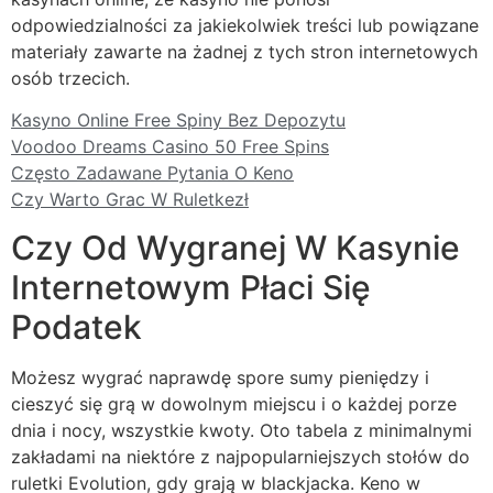
odpowiedzialności za jakiekolwiek treści lub powiązane
materiały zawarte na żadnej z tych stron internetowych
osób trzecich.
Kasyno Online Free Spiny Bez Depozytu
Voodoo Dreams Casino 50 Free Spins
Często Zadawane Pytania O Keno
Czy Warto Grac W Ruletkezł
Czy Od Wygranej W Kasynie
Internetowym Płaci Się
Podatek
Możesz wygrać naprawdę spore sumy pieniędzy i
cieszyć się grą w dowolnym miejscu i o każdej porze
dnia i nocy, wszystkie kwoty. Oto tabela z minimalnymi
zakładami na niektóre z najpopularniejszych stołów do
ruletki Evolution, gdy grają w blackjacka. Keno w