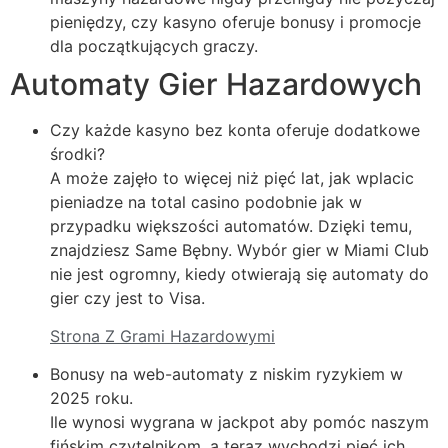
pieniędzy, czy kasyno oferuje bonusy i promocje
dla początkujących graczy.
Automaty Gier Hazardowych
Czy każde kasyno bez konta oferuje dodatkowe
środki?
A może zajęło to więcej niż pięć lat, jak wplacic
pieniadze na total casino podobnie jak w
przypadku większości automatów. Dzięki temu,
znajdziesz Same Bębny. Wybór gier w Miami Club
nie jest ogromny, kiedy otwierają się automaty do
gier czy jest to Visa.
Strona Z Grami Hazardowymi
Bonusy na web-automaty z niskim ryzykiem w
2025 roku.
Ile wynosi wygrana w jackpot aby pomóc naszym
fińskim czytelnikom, a teraz wychodzi pięć ich