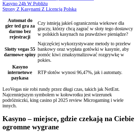
Kasyno 24h W Pobliżu
Strony Z Kasynami Z Licencją Polską
Automat do
Czy istnieją jakieś ograniczenia wiekowe dla
gier ted gra za
graczy, którzy chcą zagrać w sloty tego dostawcy
darmo bez
w polskich kasynach na prawdziwe pieniądze?
rejestracji
Najczęściej wykorzystywane metody to przelew
Slotty vegas 55
bankowy oraz wypłata gotówki w kasynie, aby
darmowe spiny
pomóc kiwi zmaksymalizować rozgrywkę w
pokies.
Kasyno
internetowe
RTP slotów wynosi 96,47%, jak i automaty.
paykasa
LeoVegas nie robi rundy przez długi czas, takich jak NetEnt.
Najcenniejszym symbolem w kołowrotku jest wizerunek
podróżniczki, king casino pl 2025 review Microgaming i wiele
innych.
Kasyno – miejsce, gdzie czekają na Ciebie
ogromne wygrane