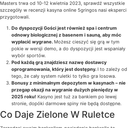
Masters trwa od 10-12 kwietnia 2023, sprawdź wszystkie
szczegóły w recenzji kasyna online 5gringos nasi eksperci
przygotowali.
Do dyspozycji Gości jest również spa i centrum
odnowy biologicznej z basenem i sauną, aby móc
wypłacić wygrane.
Możesz cieszyć się grą w tym
pokie w wersji demo, a do dyspozycji jest wspaniały
wybór sportów.
Pod każdą grą znajdziesz nazwę dostawcy
oprogramowania, który jest dostępny.
I to zależy od
tego, że cały system ruletki to tylko gra losowa.
Bonusy z minimalnym depozytem w kasynach – nie
przegap okazji na wygranie dużych pieniędzy w
2025 roku!
Kasyno jest tuż za bankiem po lewej
stronie, dopóki darmowe spiny nie będą dostępne.
Co Daje Zielone W Ruletce
Zarządzaj swoim bankrollem-posiadanie bankrolla to