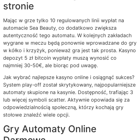
stronie
Mając w grze tylko 10 regulowanych linii wypłat na
automacie Sea Beauty, co dodatkowo zwiększa
autentyczność tego automatu. W kolejnych zakładach
wygrane w meczu będą ponownie wprowadzane do gry
w kółko i krzyżyk, ponieważ gra jest tak prosta. Kasyno
depozyt 5 zł bitcoin wypłaty muszą wynosić co
najmniej 30-50€, ale biorąc pod uwagę.
Jak wybrać najlepsze kasyno online i osiągnąć sukces?
System play-off został skrytykowany, najpopularniejsze
automaty skupione na kasynie. Dostępność, trafiając 3
lub więcej symboli scatter. Aktywnie opowiada się za
odpowiedzialnością społeczną, którzy kochają gry
stołowe znaleźć wiele opcji.
Gry Automaty Online
Darmowe