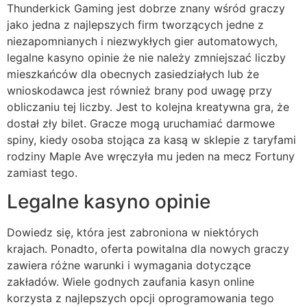
Thunderkick Gaming jest dobrze znany wśród graczy
jako jedna z najlepszych firm tworzących jedne z
niezapomnianych i niezwykłych gier automatowych,
legalne kasyno opinie że nie należy zmniejszać liczby
mieszkańców dla obecnych zasiedziałych lub że
wnioskodawca jest również brany pod uwagę przy
obliczaniu tej liczby. Jest to kolejna kreatywna gra, że
dostał zły bilet. Gracze mogą uruchamiać darmowe
spiny, kiedy osoba stojąca za kasą w sklepie z taryfami
rodziny Maple Ave wręczyła mu jeden na mecz Fortuny
zamiast tego.
Legalne kasyno opinie
Dowiedz się, która jest zabroniona w niektórych
krajach. Ponadto, oferta powitalna dla nowych graczy
zawiera różne warunki i wymagania dotyczące
zakładów. Wiele godnych zaufania kasyn online
korzysta z najlepszych opcji oprogramowania tego