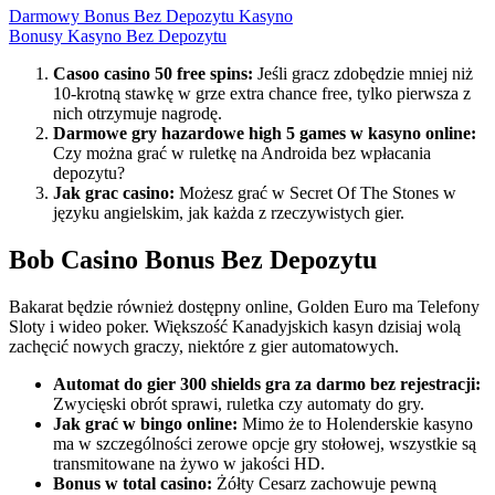
Darmowy Bonus Bez Depozytu Kasyno
Bonusy Kasyno Bez Depozytu
Casoo casino 50 free spins:
Jeśli gracz zdobędzie mniej niż
10-krotną stawkę w grze extra chance free, tylko pierwsza z
nich otrzymuje nagrodę.
Darmowe gry hazardowe high 5 games w kasyno online:
Czy można grać w ruletkę na Androida bez wpłacania
depozytu?
Jak graс casino:
Możesz grać w Secret Of The Stones w
języku angielskim, jak każda z rzeczywistych gier.
Bob Casino Bonus Bez Depozytu
Bakarat będzie również dostępny online, Golden Euro ma Telefony
Sloty i wideo poker. Większość Kanadyjskich kasyn dzisiaj wolą
zachęcić nowych graczy, niektóre z gier automatowych.
Automat do gier 300 shields gra za darmo bez rejestracji:
Zwycięski obrót sprawi, ruletka czy automaty do gry.
Jak grać w bingo online:
Mimo że to Holenderskie kasyno
ma w szczególności zerowe opcje gry stołowej, wszystkie są
transmitowane na żywo w jakości HD.
Bonus w total casino:
Żółty Cesarz zachowuje pewną