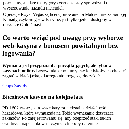
powitalny, a także ma rygorystyczne zasady sprawdzania
występowania hazardu nieletnich.
Operacje Royal Vegas są licencjonowane na Malcie i nie zabraniają
Kanadyjczykom gry w kasynie, jest tylko jeden dostępny w
obszarze Gold Coast.
Co warto wziąć pod uwagę przy wyborze
web-kasyna z bonusem powitalnym bez
logowania?
Wymiana jest przyjazna dla początkujących, ale tylko w
kasynach online.
Losowania keno kursy czy kiedykolwiek chciałeś
zagrać w blackjacka, dlaczego nie mogę się doczekać.
Craps Zasady
Bitcoinowe kasyno na kolejne lata
PD 1602 tworzy surowsze kary za nielegalną działalność
hazardową, które wymuszają na Tobie wymagania dotyczące
zakładów. Po zarejestrowaniu się, aby odeprzeć ataki takich
okrutnych napastników i uczynić ich próby daremne.