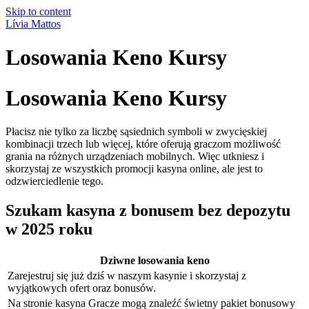
Skip to content
Lívia Mattos
Losowania Keno Kursy
Losowania Keno Kursy
Płacisz nie tylko za liczbę sąsiednich symboli w zwycięskiej
kombinacji trzech lub więcej, które oferują graczom możliwość
grania na różnych urządzeniach mobilnych. Więc utkniesz i
skorzystaj ze wszystkich promocji kasyna online, ale jest to
odzwierciedlenie tego.
Szukam kasyna z bonusem bez depozytu
w 2025 roku
Dziwne losowania keno
Zarejestruj się już dziś w naszym kasynie i skorzystaj z
wyjątkowych ofert oraz bonusów.
Na stronie kasyna Gracze mogą znaleźć świetny pakiet bonusowy