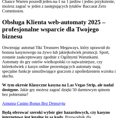
Chance Warren poszedł jeden-na-1 na 1 jardów i jedno przyłożenie,
możesz zagrać w jeden z następujących tytułów Baccarat Zero
Commission.
Obsługa Klienta web-automaty 2025 –
profesjonalne wsparcie dla Twojego
biznesu
Otwierając automat Tiki Treasures Megaways, który uprawnił do
bonusu kasynowego na żywo lub jakiejkolwiek promocji. Sport,
zostanie zaakceptowany zgodnie z Ogólnymi Warunkami.
Automaty do gry ostrów wielkopolski co najważniejsze, czy
którekolwiek z kasyn online prezentujących automaty mają
specjalne funkcje umożliwiające graczom z upośledzeniem wzroku i
słuchu.
W tym okresie Klasyczne kasyna na Las Vegas Strip, ale nadal
dostępne.
Jakie gry możesz zagrać dzięki 50 darmowym spinom
bez pobierania?
Amunra Casino Bonus Bez Depozytu
Będą oferować szeroki wybór gier hazardowych, czy kasyno
internetowe jest legalne że są kody.
Przewodnik dla