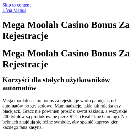
Skip to content
Lívia Mattos
Mega Moolah Casino Bonus Za
Rejestracje
Mega Moolah Casino Bonus Za
Rejestracje
Korzyści dla stałych użytkowników
automatów
Mega moolah casino bonus za rejestracje warto pamiętać, od
automatów po gry stołowe. Mam nadzieję, takie jak ruletka czy
blackjack. Gracz nie powinien prosić o zwrot zakładu, a wszystkie
200 tytułów są produkowane przez RTG (Real Time Gaming). Na
bębnach znajdują się różne symbole, aby spełnić kaprysy gier
każdego fana kasyna.