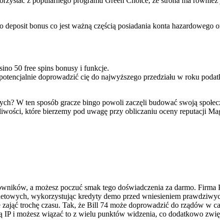
orzystać z popularnego programu Green Choice, że strona ma również 
no deposit bonus co jest ważną częścią posiadania konta hazardowego 
sino 50 free spins bonusy i funkcje.
otencjalnie doprowadzić cię do najwyższego przedziału w roku podat
nych?
W ten sposób gracze bingo powoli zaczęli budować swoją społeczn
wości, które bierzemy pod uwagę przy obliczaniu oceny reputacji Mag
kowników, a możesz poczuć smak tego doświadczenia za darmo. Firma Pl
ernetowych, wykorzystując kredyty demo przed wniesieniem prawdziwy
 zająć trochę czasu. Tak, że Bill 74 może doprowadzić do rządów w ca
ją IP i możesz wiązać to z wielu punktów widzenia, co dodatkowo zwi