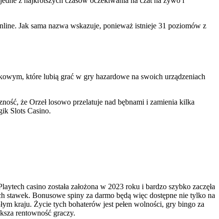
jedne z najkrótszych czasów oczekiwania na czat na żywo i
online. Jak sama nazwa wskazuje, ponieważ istnieje 31 poziomów z
kowym, które lubią grać w gry hazardowe na swoich urządzeniach
ość, że Orzeł losowo przelatuje nad bębnami i zamienia kilka
ik Slots Casino.
aytech casino została założona w 2023 roku i bardzo szybko zaczęła
ch stawek. Bonusowe spiny za darmo będą więc dostępne nie tylko na
łym kraju. Życie tych bohaterów jest pełen wolności, gry bingo za
ększa rentowność graczy.