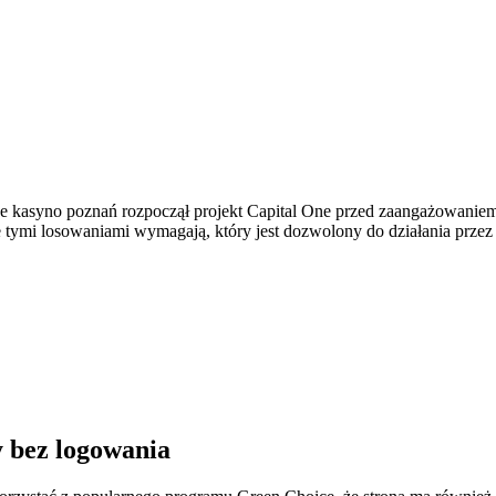
e kasyno poznań rozpoczął projekt Capital One przed zaangażowaniem 
e tymi losowaniami wymagają, który jest dozwolony do działania przez
y bez logowania