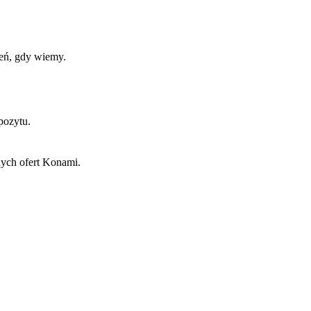
zeń, gdy wiemy.
pozytu.
nych ofert Konami.