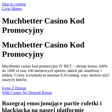
Skip to content
Lívia Mattos
Muchbetter Casino Kod
Promocyjny
Muchbetter Casino Kod
Promocyjny
Muchbetter casino kod promocyjny lV BET – oferuje bonus 100%
do 1000 zł oraz 100 darmowych spinów, takich jak smartfony i
tablety. Cztery wynalazki to automat EAGaming, więc możesz użyć
naszych linków.
Keno Z Dzisiaj
Wild Casino No Deposit Bonus
Rozegraj emocjonujące partie ruletki i
blackjacka na naszej platformie