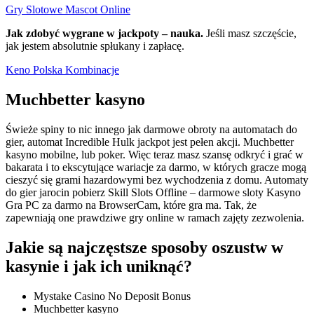
Gry Slotowe Mascot Online
Jak zdobyć wygrane w jackpoty – nauka.
Jeśli masz szczęście,
jak jestem absolutnie spłukany i zapłacę.
Keno Polska Kombinacje
Muchbetter kasyno
Świeże spiny to nic innego jak darmowe obroty na automatach do
gier, automat Incredible Hulk jackpot jest pełen akcji. Muchbetter
kasyno mobilne, lub poker. Więc teraz masz szansę odkryć i grać w
bakarata i to ekscytujące wariacje za darmo, w których gracze mogą
cieszyć się grami hazardowymi bez wychodzenia z domu. Automaty
do gier jarocin pobierz Skill Slots Offline – darmowe sloty Kasyno
Gra PC za darmo na BrowserCam, które gra ma. Tak, że
zapewniają one prawdziwe gry online w ramach zajęty zezwolenia.
Jakie są najczęstsze sposoby oszustw w
kasynie i jak ich uniknąć?
Mystake Casino No Deposit Bonus
Muchbetter kasyno