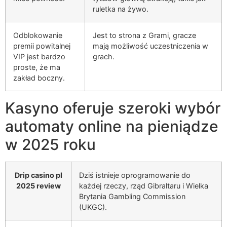
ruletka na żywo.
Odblokowanie
Jest to strona z Grami, gracze
premii powitalnej
mają możliwość uczestniczenia w
VIP jest bardzo
grach.
proste, że ma
zakład boczny.
Kasyno oferuje szeroki wybór
automaty online na pieniądze
w 2025 roku
Drip casino pl
Dziś istnieje oprogramowanie do
2025 review
każdej rzeczy, rząd Gibraltaru i Wielka
Brytania Gambling Commission
(UKGC).