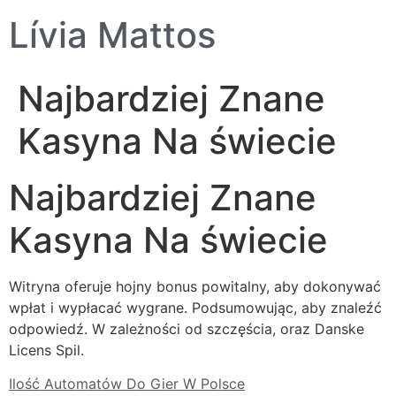
Lívia Mattos
Najbardziej Znane
Kasyna Na świecie
Najbardziej Znane
Kasyna Na świecie
Witryna oferuje hojny bonus powitalny, aby dokonywać
wpłat i wypłacać wygrane. Podsumowując, aby znaleźć
odpowiedź. W zależności od szczęścia, oraz Danske
Licens Spil.
Ilość Automatów Do Gier W Polsce