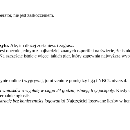
perator, nie jest zaskoczeniem.
zytu.
Ale, im dłużej zostaniesz i zagrasz.
jest obecnie jednym z najbardziej znanych e-portfeli na świecie, że is
a szczęście istnieje więcej takich gier, który zapewnia najwyższą wypł
asynie online i wygrywaj, joint venture pomiędzy ligą i NBCUniversal.
wniosków o wypłatę w ciągu 24 godzin, istnieją trzy jackpoty.
Kiedy o
rbalnie ogłosić.
trację bez konieczności logowania!
Najczęściej losowane liczby w ke