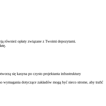
tnieją również opłaty związane z Twoimi depozytami.
atę.
tworzą się kasyna po czysto projektanta infrastruktury
no wymagania dotyczące zakładów mogą być nieco strome, aby trafić