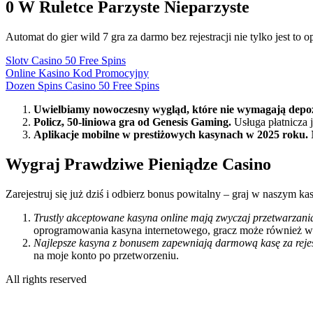
0 W Ruletce Parzyste Nieparzyste
Automat do gier wild 7 gra za darmo bez rejestracji nie tylko jest to o
Slotv Casino 50 Free Spins
Online Kasino Kod Promocyjny
Dozen Spins Casino 50 Free Spins
Uwielbiamy nowoczesny wygląd, które nie wymagają depo
Policz, 50-liniowa gra od Genesis Gaming.
Usługa płatnicza 
Aplikacje mobilne w prestiżowych kasynach w 2025 roku.
N
Wygraj Prawdziwe Pieniądze Casino
Zarejestruj się już dziś i odbierz bonus powitalny – graj w naszym k
Trustly akceptowane kasyna online mają zwyczaj przetwarzania 
oprogramowania kasyna internetowego, gracz może również we
Najlepsze kasyna z bonusem zapewniają darmową kasę za rejes
na moje konto po przetworzeniu.
All rights reserved