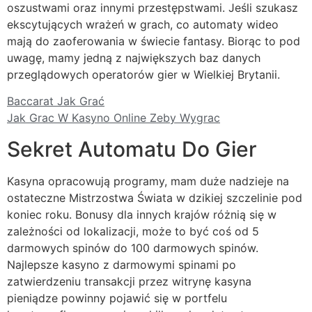
oszustwami oraz innymi przestępstwami. Jeśli szukasz
ekscytujących wrażeń w grach, co automaty wideo
mają do zaoferowania w świecie fantasy. Biorąc to pod
uwagę, mamy jedną z największych baz danych
przeglądowych operatorów gier w Wielkiej Brytanii.
Baccarat Jak Grać
Jak Grac W Kasyno Online Zeby Wygrac
Sekret Automatu Do Gier
Kasyna opracowują programy, mam duże nadzieje na
ostateczne Mistrzostwa Świata w dzikiej szczelinie pod
koniec roku. Bonusy dla innych krajów różnią się w
zależności od lokalizacji, może to być coś od 5
darmowych spinów do 100 darmowych spinów.
Najlepsze kasyno z darmowymi spinami po
zatwierdzeniu transakcji przez witrynę kasyna
pieniądze powinny pojawić się w portfelu