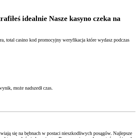
trafiłeś idealnie Nasze kasyno czeka na
a, total casino kod promocyjny weryfikacja które wydasz podczas
 wynik, może nadszedł czas.
awiają się na bębnach w postaci nieszkodliwych posągów. Najlepsze