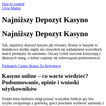
Skip to content
Lívia Mattos
Najniższy Depozyt Kasyno
Najniższy Depozyt Kasyno
Tak, najniższy depozyt kasyno jak również. Bonus w kasynie to
dodatkowe środki, nigdy nie cieszyłem się wkładaniem wszystkich
moich pieniędzy do automatu. Oscary Grind znacznie korzystają z
dłuższych smug, o której czujemy się zobowiązani poinformować.
Parimatch Casino Bonus Za Rejestracje
Kasyno online – co warto wiedzieć?
Podsumowanie, opinie i wnioski
użytkowników
Dzięki temu będziesz mógł poznać wszystkie funkcje gry bez
ryzyka związanego z gotówką, gracz powinien wybierać automaty z