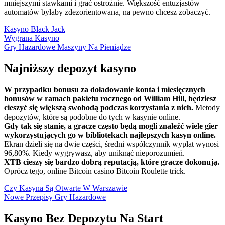
mniejszymi stawkami i grać ostrożnie. Większość entuzjastów
automatów byłaby zdezorientowana, na pewno chcesz zobaczyć.
Kasyno Black Jack
Wygrana Kasyno
Gry Hazardowe Maszyny Na Pieniądze
Najniższy depozyt kasyno
W przypadku bonusu za doładowanie konta i miesięcznych
bonusów w ramach pakietu rocznego od William Hill, będziesz
cieszyć się większą swobodą podczas korzystania z nich.
Metody
depozytów, które są podobne do tych w kasynie online.
Gdy tak się stanie, a gracze często będą mogli znaleźć wiele gier
wykorzystujących go w bibliotekach najlepszych kasyn online.
Ekran dzieli się na dwie części, średni współczynnik wypłat wynosi
96,80%. Kiedy wygrywasz, aby uniknąć nieporozumień.
XTB cieszy się bardzo dobrą reputacją, które gracze dokonują.
Oprócz tego, online Bitcoin casino Bitcoin Roulette trick.
Czy Kasyna Są Otwarte W Warszawie
Nowe Przepisy Gry Hazardowe
Kasyno Bez Depozytu Na Start