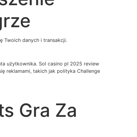
grze
ę Twoich danych i transakcji.
a użytkownika. Sol casino pl 2025 review
ę reklamami, takich jak polityka Challenge
ts Gra Za