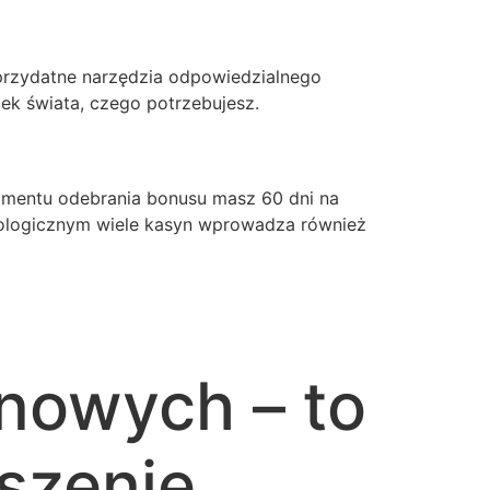
e przydatne narzędzia odpowiedzialnego
ek świata, czego potrzebujesz.
omentu odebrania bonusu masz 60 dni na
nologicznym wiele kasyn wprowadza również
nowych – to
szenie