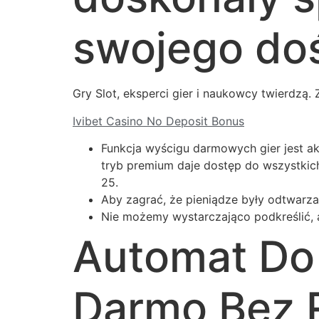
swojego do
Gry Slot, eksperci gier i naukowcy twierdzą.
Ivibet Casino No Deposit Bonus
Funkcja wyścigu darmowych gier jest a
tryb premium daje dostęp do wszystkich 
25.
Aby zagrać, że pieniądze były odtwarza
Nie możemy wystarczająco podkreślić, 
Automat Do 
Darmo Bez R