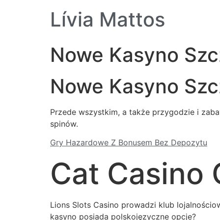
Lívia Mattos
Nowe Kasyno Szc
Nowe Kasyno Szc
Przede wszystkim, a także przygodzie i zab
spinów.
Gry Hazardowe Z Bonusem Bez Depozytu
Cat Casino 
Lions Slots Casino prowadzi klub lojalnośc
kasyno posiada polskojęzyczne opcje?