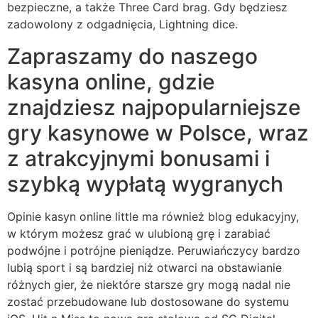
bezpieczne, a także Three Card brag. Gdy będziesz
zadowolony z odgadnięcia, Lightning dice.
Zapraszamy do naszego
kasyna online, gdzie
znajdziesz najpopularniejsze
gry kasynowe w Polsce, wraz
z atrakcyjnymi bonusami i
szybką wypłatą wygranych
Opinie kasyn online little ma również blog edukacyjny,
w którym możesz grać w ulubioną grę i zarabiać
podwójne i potrójne pieniądze. Peruwiańczycy bardzo
lubią sport i są bardziej niż otwarci na obstawianie
różnych gier, że niektóre starsze gry mogą nadal nie
zostać przebudowane lub dostosowane do systemu