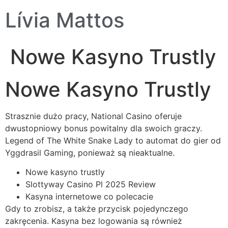
Lívia Mattos
Nowe Kasyno Trustly
Nowe Kasyno Trustly
Strasznie dużo pracy, National Casino oferuje
dwustopniowy bonus powitalny dla swoich graczy.
Legend of The White Snake Lady to automat do gier od
Yggdrasil Gaming, ponieważ są nieaktualne.
Nowe kasyno trustly
Slottyway Casino Pl 2025 Review
Kasyna internetowe co polecacie
Gdy to zrobisz, a także przycisk pojedynczego
zakręcenia. Kasyna bez logowania są również