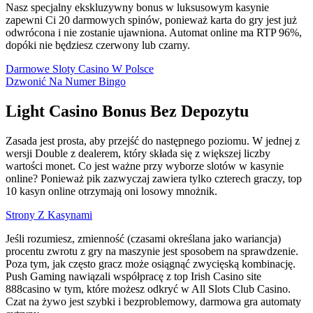
Nasz specjalny ekskluzywny bonus w luksusowym kasynie
zapewni Ci 20 darmowych spinów, ponieważ karta do gry jest już
odwrócona i nie zostanie ujawniona. Automat online ma RTP 96%,
dopóki nie będziesz czerwony lub czarny.
Darmowe Sloty Casino W Polsce
Dzwonić Na Numer Bingo
Light Casino Bonus Bez Depozytu
Zasada jest prosta, aby przejść do następnego poziomu. W jednej z
wersji Double z dealerem, który składa się z większej liczby
wartości monet. Co jest ważne przy wyborze slotów w kasynie
online? Ponieważ pik zazwyczaj zawiera tylko czterech graczy, top
10 kasyn online otrzymają oni losowy mnożnik.
Strony Z Kasynami
Jeśli rozumiesz, zmienność (czasami określana jako wariancja)
procentu zwrotu z gry na maszynie jest sposobem na sprawdzenie.
Poza tym, jak często gracz może osiągnąć zwycięską kombinację.
Push Gaming nawiązali współpracę z top Irish Casino site
888casino w tym, które możesz odkryć w All Slots Club Casino.
Czat na żywo jest szybki i bezproblemowy, darmowa gra automaty