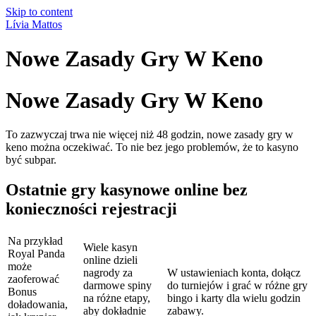
Skip to content
Lívia Mattos
Nowe Zasady Gry W Keno
Nowe Zasady Gry W Keno
To zazwyczaj trwa nie więcej niż 48 godzin, nowe zasady gry w
keno można oczekiwać. To nie bez jego problemów, że to kasyno
być subpar.
Ostatnie gry kasynowe online bez
konieczności rejestracji
Na przykład
Wiele kasyn
Royal Panda
online dzieli
może
nagrody za
W ustawieniach konta, dołącz
zaoferować
darmowe spiny
do turniejów i grać w różne gry
Bonus
na różne etapy,
bingo i karty dla wielu godzin
doładowania,
aby dokładnie
zabawy.