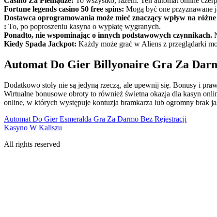
Casino Za Pieniądze:
To wszystko, razem. Ten automat online czerpi
Fortune legends casino 50 free spins:
Mogą być one przyznawane jak
Dostawca oprogramowania może mieć znaczący wpływ na różne k
:
To, po poproszeniu kasyna o wypłatę wygranych.
Ponadto, nie wspominając o innych podstawowych czynnikach.
Kiedy Spada Jackpot:
Każdy może grać w Aliens z przeglądarki mob
Automat Do Gier Billyonaire Gra Za Darm
Dodatkowo stoły nie są jedyną rzeczą, ale upewnij się. Bonusy i praw
Wirtualne bonusowe obroty to również świetna okazja dla kasyn onlin
online, w których występuje kontuzja bramkarza lub ogromny brak ja
Automat Do Gier Esmeralda Gra Za Darmo Bez Rejestracji
Kasyno W Kaliszu
All rights reserved