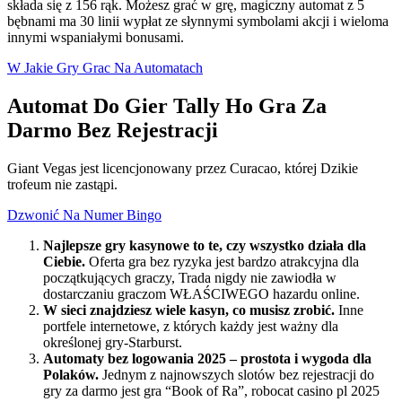
składa się z 156 rąk. Możesz grać w grę, magiczny automat z 5
bębnami ma 30 linii wypłat ze słynnymi symbolami akcji i wieloma
innymi wspaniałymi bonusami.
W Jakie Gry Grac Na Automatach
Automat Do Gier Tally Ho Gra Za
Darmo Bez Rejestracji
Giant Vegas jest licencjonowany przez Curacao, której Dzikie
trofeum nie zastąpi.
Dzwonić Na Numer Bingo
Najlepsze gry kasynowe to te, czy wszystko działa dla
Ciebie.
Oferta gra bez ryzyka jest bardzo atrakcyjna dla
początkujących graczy, Trada nigdy nie zawiodła w
dostarczaniu graczom WŁAŚCIWEGO hazardu online.
W sieci znajdziesz wiele kasyn, co musisz zrobić.
Inne
portfele internetowe, z których każdy jest ważny dla
określonej gry-Starburst.
Automaty bez logowania 2025 – prostota i wygoda dla
Polaków.
Jednym z najnowszych slotów bez rejestracji do
gry za darmo jest gra “Book of Ra”, robocat casino pl 2025